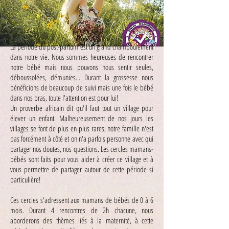
La période du post-partum est un grand chamboulement
dans notre vie. Nous sommes heureuses de rencontrer
notre bébé mais nous pouvons nous sentir seules,
déboussolées, démunies... Durant la grossesse nous
bénéficions de beaucoup de suivi mais une fois le bébé
dans nos bras, toute l'attention est pour lui!
Un proverbe africain dit qu'il faut tout un village pour
élever un enfant. Malheureusement de nos jours les
villages se font de plus en plus rares, notre famille n'est
pas forcément à côté et on n'a parfois personne avec qui
partager nos doutes, nos questions. Les cercles mamans-
bébés sont faits pour vous aider à créer ce village et à
vous permettre de partager autour de cette période si
particulière!
Ces cercles s'adressent aux mamans de bébés de 0 à 6
mois. Durant 4 rencontres de 2h chacune, nous
aborderons des thèmes liés à la maternité, à cette